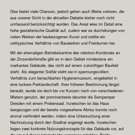
Dies bietet viele Chancen, jedoch gehen auch Werte verloren, die
aus unserer Sicht in der aktuellen Debatte bisher noch nicht
umfassend berücksichtigt wurden. Das Areal wies im Detail eine
hohe gestalterische Qualität auf, zudem war es durchdrungen von
vielen Werken der baubezogenen Kunst und stellte ein
zeittypisches Verhältnis von Bauwerken und Freiräumen her.
Mit der ehemaligen Betriebskantine des robotron-Kombinats an
der Zinzendorfstraße gibt es in dem Gebiet mindestens ein
markantes Gebäude, das nicht auf einem zukünftigen Baufeld
steht. Als eleganter Solitär steht sie in spannungsvollem
Verhältnis zum benachbarten Hygienemuseum, eingebettet in
eine lockere Parklandschaft. Ihrer früheren Bestimmung längst
beraubt, wurde sie doch bis vor Kurzem noch von verschiedenen
Mietern genutzt, der prominenteste darunter die Semperoper
Dresden mit einem Probensaal. Inzwischen ist das Haus
leergezogen und der bereits vorgesehene Abriss konnte noch
einmal verhindert werden, indem eine Untersuchung einer
Nachnutzung durch den Stadtrat angeregt wurde. Inzwischen
liegen zwei konkrete Nutzungskonzepte für das Gebäude vor, auf
die wir auf dieser Internetseite verweisen möchten. Beide